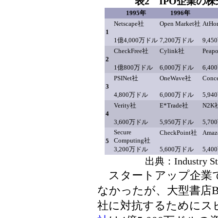
表2 IPO企業の
1995年
1996年
Netscape社
Open Market社
AtH
1
1億4,000万ドル
7,200万ドル
9,4
CheckFree社
Cylink社
Peap
2
1億800万ドル
6,000万ドル
6,4
PSINet社
OneWave社
Conc
3
4,800万ドル
6,000万ドル
5,9
Verity社
E*Trade社
N2K
4
3,600万ドル
5,950万ドル
5,7
Secure
CheckPoint社
Amaz
Computing社
5
3,200万ドル
5,600万ドル
5,4
出典：Industry
スタートアップ企業で
なかったが、大型書店Barnes
社に対抗するためにス