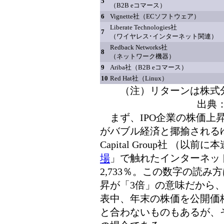
5
（B2B eコマース）
6
Vignette社（ECソフトウェア）
Liberate Technologies社
7
（ワイヤレス･インターネット関連）
Redback Networks社
8
（ネットワーク機器）
9
Ariba社（B2B eコマース）
10
Red Hat社（Linux）
（注）リターンは株式
出典：Ho
まず、IPO企業の株価上
がバブル経済と揶揄されるゆえ
Capital Group社 （以前に
場
」で触れたインターネッ
2,733％。この数字の読み方
昇が「3倍」の意味だから、2
表中、年末の株価を公開価
と合わないものもあるが、