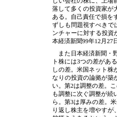
しい会社の株に、上場
落して多くの投資家が
ある。自己責任で損を
ずしも問題視すべきで
ンチャーに対する投資
本経済新聞99年12月2
また日本経済新聞・野
ト株には3つの差があ
しの差。米国ネット株
なりの投資の論拠が築
い。第2は調整の差。こ
も調整に次ぐ調整が続
ら。第3は厚みの差。
り返し株主を増やすが