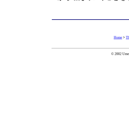
Home
>
Th
© 2002 Umeda