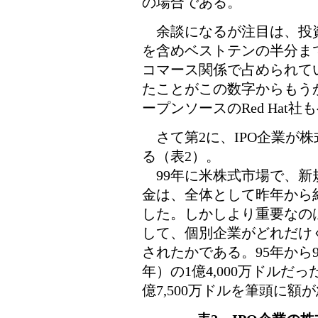
の場合である。
余談になるが注目は、投資会社である
を含めベストテンの半分までが「B2B
コマース関係で占められてい
たことがこの数字からもう
ープンソースのRed Hat社
さて第2に、IPO企業が
る（表2）。
99年に米株式市場で、新規
金は、全体として昨年から約
した。しかしより重要なのは
して、個別企業がどれだけ
されたかである。95年から98
年）の1億4,000万ドルだ
億7,500万ドルを筆頭に